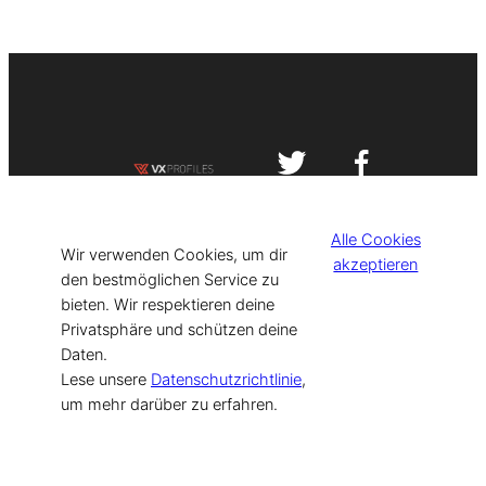
Impressum
Datenschutzerklärung
Alle Cookies
©
[current_year] VISIT-X. Made with
Wir verwenden Cookies, um dir
akzeptieren
den bestmöglichen Service zu
bieten. Wir respektieren deine
for Models & Influencers!
Privatsphäre und schützen deine
Daten.
Lese unsere
Datenschutzrichtlinie
,
um mehr darüber zu erfahren.