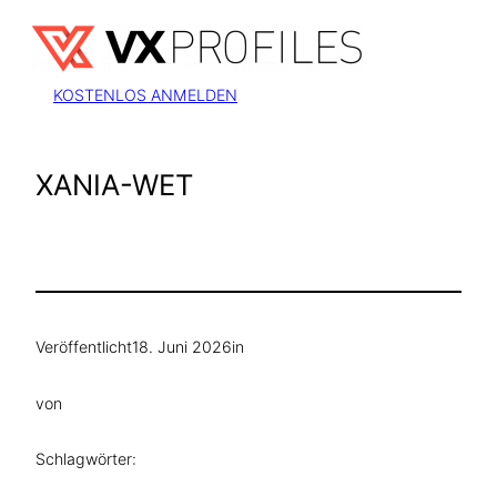
Zum
Inhalt
springen
KOSTENLOS ANMELDEN
XANIA-WET
Veröffentlicht
18. Juni 2026
in
von
Schlagwörter: