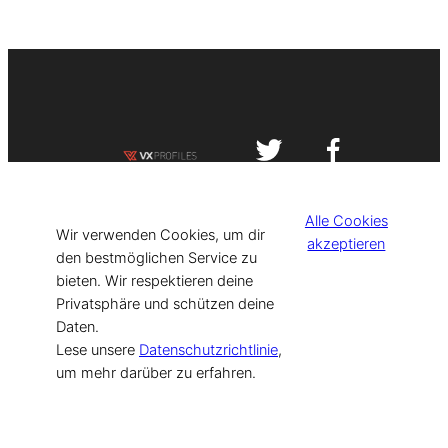
Impressum
Datenschutzerklärung
Alle Cookies
©
[current_year] VISIT-X. Made with
Wir verwenden Cookies, um dir
akzeptieren
den bestmöglichen Service zu
bieten. Wir respektieren deine
for Models & Influencers!
Privatsphäre und schützen deine
Daten.
Lese unsere
Datenschutzrichtlinie
,
um mehr darüber zu erfahren.