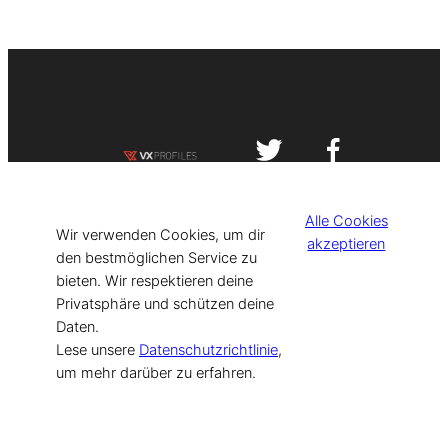
Impressum
Datenschutzerklärung
Alle Cookies
©
[current_year] VISIT-X. Made with
Wir verwenden Cookies, um dir
akzeptieren
den bestmöglichen Service zu
bieten. Wir respektieren deine
for Models & Influencers!
Privatsphäre und schützen deine
Daten.
Lese unsere
Datenschutzrichtlinie
,
um mehr darüber zu erfahren.