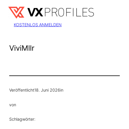
Zum
Inhalt
springen
KOSTENLOS ANMELDEN
ViviMllr
Veröffentlicht
18. Juni 2026
in
von
Schlagwörter: