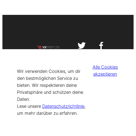
Impressum
Datenschutzerklärung
Alle Cookies
©
[current_year] VISIT-X. Made with
Wir verwenden Cookies, um dir
akzeptieren
den bestmöglichen Service zu
bieten. Wir respektieren deine
for Models & Influencers!
Privatsphäre und schützen deine
Daten.
Lese unsere
Datenschutzrichtlinie
,
um mehr darüber zu erfahren.