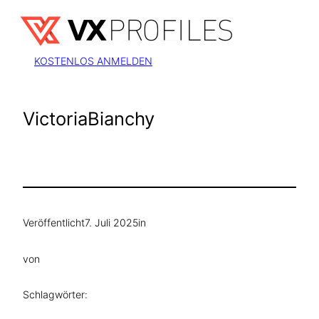
Zum
Inhalt
springen
KOSTENLOS ANMELDEN
VictoriaBianchy
Veröffentlicht
7. Juli 2025
in
von
Schlagwörter: