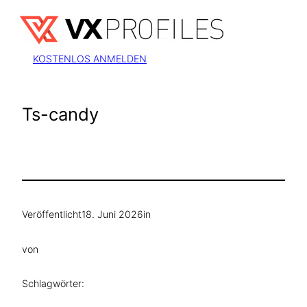
Zum
Inhalt
springen
KOSTENLOS ANMELDEN
Ts-candy
Veröffentlicht
18. Juni 2026
in
von
Schlagwörter: