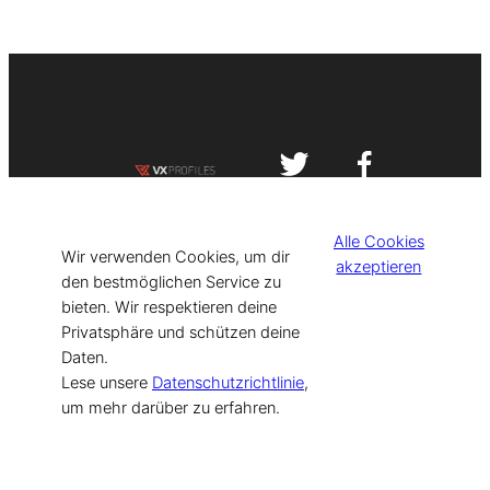
Impressum
Datenschutzerklärung
Alle Cookies
©
[current_year] VISIT-X. Made with
Wir verwenden Cookies, um dir
akzeptieren
den bestmöglichen Service zu
bieten. Wir respektieren deine
for Models & Influencers!
Privatsphäre und schützen deine
Daten.
Lese unsere
Datenschutzrichtlinie
,
um mehr darüber zu erfahren.