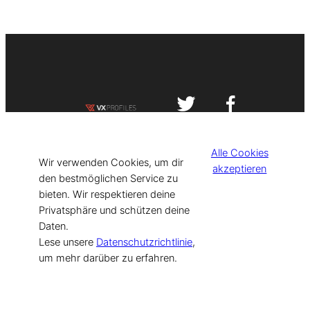
Impressum
Datenschutzerklärung
Alle Cookies
©
[current_year] VISIT-X. Made with
Wir verwenden Cookies, um dir
akzeptieren
den bestmöglichen Service zu
bieten. Wir respektieren deine
for Models & Influencers!
Privatsphäre und schützen deine
Daten.
Lese unsere
Datenschutzrichtlinie
,
um mehr darüber zu erfahren.