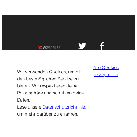
Impressum
Datenschutzerklärung
Alle Cookies
©
[current_year] VISIT-X. Made with
Wir verwenden Cookies, um dir
akzeptieren
den bestmöglichen Service zu
bieten. Wir respektieren deine
for Models & Influencers!
Privatsphäre und schützen deine
Daten.
Lese unsere
Datenschutzrichtlinie
,
um mehr darüber zu erfahren.