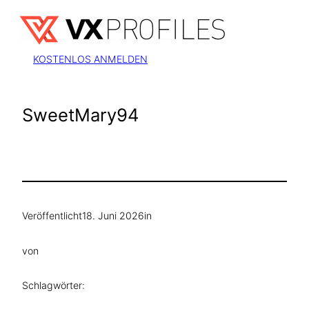
Zum
Inhalt
springen
KOSTENLOS ANMELDEN
SweetMary94
Veröffentlicht
18. Juni 2026
in
von
Schlagwörter: