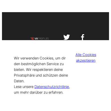
Impressum
Datenschutzerklärung
Alle Cookies
©
[current_year] VISIT-X. Made with
Wir verwenden Cookies, um dir
akzeptieren
den bestmöglichen Service zu
bieten. Wir respektieren deine
for Models & Influencers!
Privatsphäre und schützen deine
Daten.
Lese unsere
Datenschutzrichtlinie
,
um mehr darüber zu erfahren.