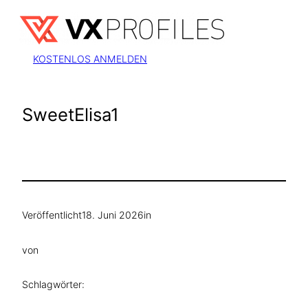
Zum
Inhalt
springen
KOSTENLOS ANMELDEN
SweetElisa1
Veröffentlicht
18. Juni 2026
in
von
Schlagwörter: