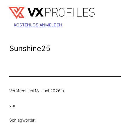
Zum
Inhalt
springen
KOSTENLOS ANMELDEN
Sunshine25
Veröffentlicht
18. Juni 2026
in
von
Schlagwörter: