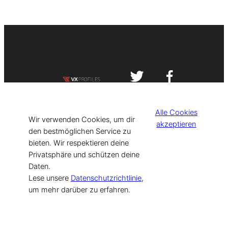
Impressum
Datenschutzerklärung
Alle Cookies
©
[current_year] VISIT-X. Made with
Wir verwenden Cookies, um dir
akzeptieren
den bestmöglichen Service zu
bieten. Wir respektieren deine
for Models & Influencers!
Privatsphäre und schützen deine
Daten.
Lese unsere
Datenschutzrichtlinie
,
um mehr darüber zu erfahren.