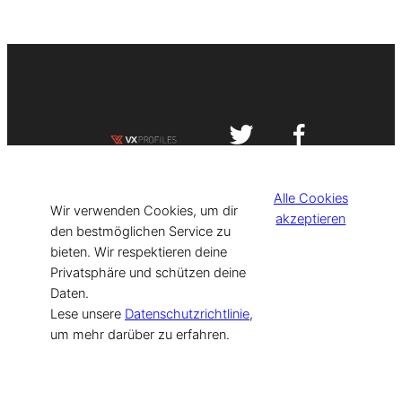
Impressum
Datenschutzerklärung
Alle Cookies
©
[current_year] VISIT-X. Made with
Wir verwenden Cookies, um dir
akzeptieren
den bestmöglichen Service zu
bieten. Wir respektieren deine
for Models & Influencers!
Privatsphäre und schützen deine
Daten.
Lese unsere
Datenschutzrichtlinie
,
um mehr darüber zu erfahren.