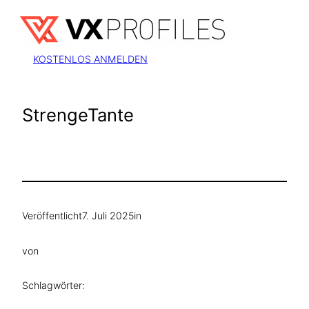
Zum
Inhalt
springen
KOSTENLOS ANMELDEN
StrengeTante
Veröffentlicht
7. Juli 2025
in
von
Schlagwörter: