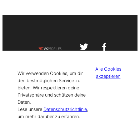
Impressum
Datenschutzerklärung
Alle Cookies
©
[current_year] VISIT-X. Made with
Wir verwenden Cookies, um dir
akzeptieren
den bestmöglichen Service zu
bieten. Wir respektieren deine
for Models & Influencers!
Privatsphäre und schützen deine
Daten.
Lese unsere
Datenschutzrichtlinie
,
um mehr darüber zu erfahren.