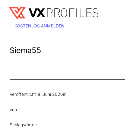
Zum
Inhalt
springen
KOSTENLOS ANMELDEN
Siema55
Veröffentlicht
18. Juni 2026
in
von
Schlagwörter: