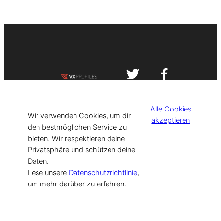
Impressum
Datenschutzerklärung
Alle Cookies
©
[current_year] VISIT-X. Made with
Wir verwenden Cookies, um dir
akzeptieren
den bestmöglichen Service zu
bieten. Wir respektieren deine
for Models & Influencers!
Privatsphäre und schützen deine
Daten.
Lese unsere
Datenschutzrichtlinie
,
um mehr darüber zu erfahren.