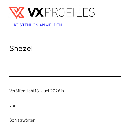
Zum
Inhalt
springen
KOSTENLOS ANMELDEN
Shezel
Veröffentlicht
18. Juni 2026
in
von
Schlagwörter: