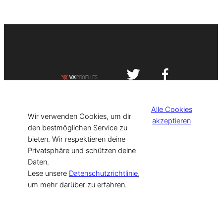
Impressum
Datenschutzerklärung
Alle Cookies
©
[current_year] VISIT-X. Made with
Wir verwenden Cookies, um dir
akzeptieren
den bestmöglichen Service zu
bieten. Wir respektieren deine
for Models & Influencers!
Privatsphäre und schützen deine
Daten.
Lese unsere
Datenschutzrichtlinie
,
um mehr darüber zu erfahren.