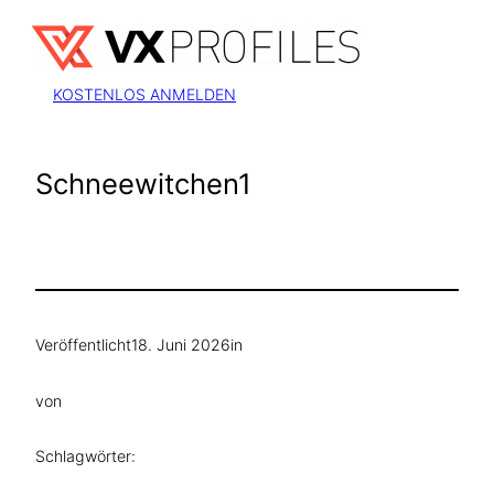
Zum
Inhalt
springen
KOSTENLOS ANMELDEN
Schneewitchen1
Veröffentlicht
18. Juni 2026
in
von
Schlagwörter: