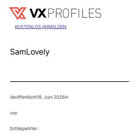
Zum
Inhalt
springen
KOSTENLOS ANMELDEN
SamLovely
Veröffentlicht
18. Juni 2026
in
von
Schlagwörter: