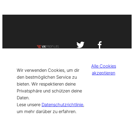
Impressum
Datenschutzerklärung
Alle Cookies
©
[current_year] VISIT-X. Made with
Wir verwenden Cookies, um dir
akzeptieren
den bestmöglichen Service zu
bieten. Wir respektieren deine
for Models & Influencers!
Privatsphäre und schützen deine
Daten.
Lese unsere
Datenschutzrichtlinie
,
um mehr darüber zu erfahren.