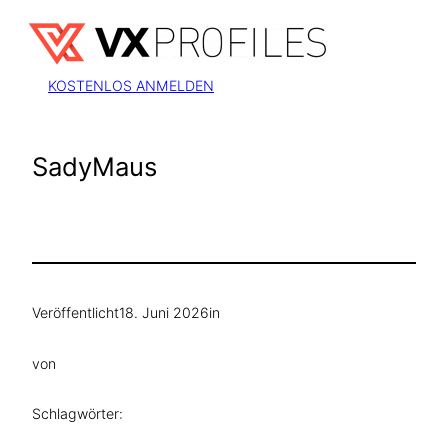
Zum
Inhalt
springen
KOSTENLOS ANMELDEN
SadyMaus
Veröffentlicht
18. Juni 2026
in
von
Schlagwörter: