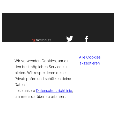
Impressum
Datenschutzerklärung
Alle Cookies
©
[current_year] VISIT-X. Made with
Wir verwenden Cookies, um dir
akzeptieren
den bestmöglichen Service zu
bieten. Wir respektieren deine
for Models & Influencers!
Privatsphäre und schützen deine
Daten.
Lese unsere
Datenschutzrichtlinie
,
um mehr darüber zu erfahren.