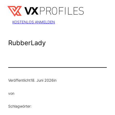
Zum
Inhalt
springen
KOSTENLOS ANMELDEN
RubberLady
Veröffentlicht
18. Juni 2026
in
von
Schlagwörter: