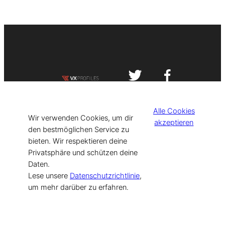
Impressum
Datenschutzerklärung
Alle Cookies
©
[current_year] VISIT-X. Made with
Wir verwenden Cookies, um dir
akzeptieren
den bestmöglichen Service zu
bieten. Wir respektieren deine
for Models & Influencers!
Privatsphäre und schützen deine
Daten.
Lese unsere
Datenschutzrichtlinie
,
um mehr darüber zu erfahren.