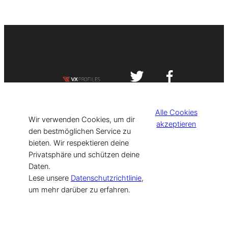
Impressum
Datenschutzerklärung
Alle Cookies
©
[current_year] VISIT-X. Made with
Wir verwenden Cookies, um dir
akzeptieren
den bestmöglichen Service zu
bieten. Wir respektieren deine
for Models & Influencers!
Privatsphäre und schützen deine
Daten.
Lese unsere
Datenschutzrichtlinie
,
um mehr darüber zu erfahren.