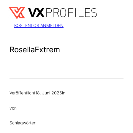
Zum
Inhalt
springen
KOSTENLOS ANMELDEN
RosellaExtrem
Veröffentlicht
18. Juni 2026
in
von
Schlagwörter: