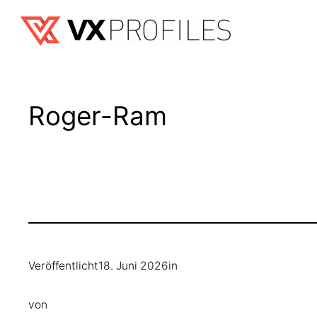
Zum
Inhalt
springen
Roger-Ram
Veröffentlicht
18. Juni 2026
in
von