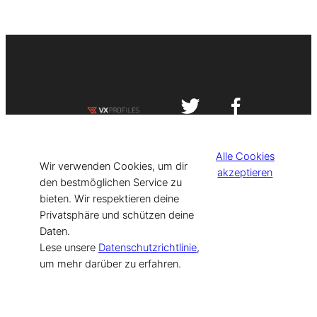
Impressum
Datenschutzerklärung
Alle Cookies
©
[current_year] VISIT-X. Made with
Wir verwenden Cookies, um dir
akzeptieren
den bestmöglichen Service zu
bieten. Wir respektieren deine
for Models & Influencers!
Privatsphäre und schützen deine
Daten.
Lese unsere
Datenschutzrichtlinie
,
um mehr darüber zu erfahren.