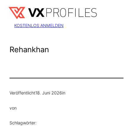
Zum
Inhalt
springen
KOSTENLOS ANMELDEN
Rehankhan
Veröffentlicht
18. Juni 2026
in
von
Schlagwörter: