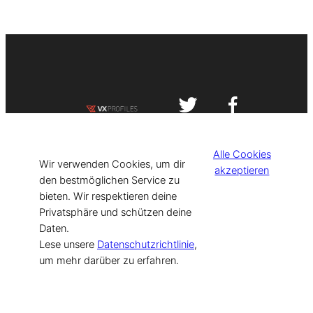
Impressum
Datenschutzerklärung
Alle Cookies
©
[current_year] VISIT-X. Made with
Wir verwenden Cookies, um dir
akzeptieren
den bestmöglichen Service zu
bieten. Wir respektieren deine
for Models & Influencers!
Privatsphäre und schützen deine
Daten.
Lese unsere
Datenschutzrichtlinie
,
um mehr darüber zu erfahren.