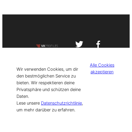
Impressum
Datenschutzerklärung
Alle Cookies
©
[current_year] VISIT-X. Made with
Wir verwenden Cookies, um dir
akzeptieren
den bestmöglichen Service zu
bieten. Wir respektieren deine
for Models & Influencers!
Privatsphäre und schützen deine
Daten.
Lese unsere
Datenschutzrichtlinie
,
um mehr darüber zu erfahren.