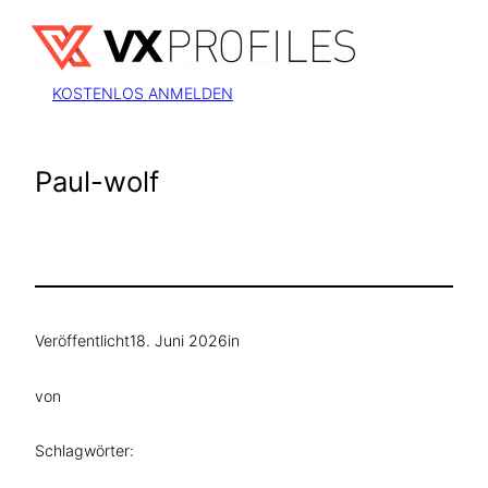
Zum
Inhalt
springen
KOSTENLOS ANMELDEN
Paul-wolf
Veröffentlicht
18. Juni 2026
in
von
Schlagwörter: