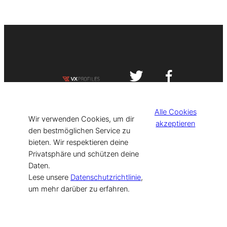
Impressum
Datenschutzerklärung
Alle Cookies
©
[current_year] VISIT-X. Made with
Wir verwenden Cookies, um dir
akzeptieren
den bestmöglichen Service zu
bieten. Wir respektieren deine
for Models & Influencers!
Privatsphäre und schützen deine
Daten.
Lese unsere
Datenschutzrichtlinie
,
um mehr darüber zu erfahren.