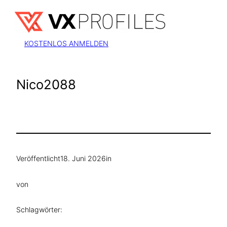
Zum
Inhalt
springen
KOSTENLOS ANMELDEN
Nico2088
Veröffentlicht
18. Juni 2026
in
von
Schlagwörter: