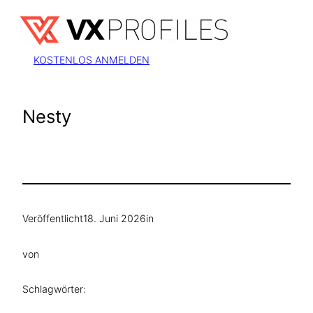
Zum
Inhalt
springen
KOSTENLOS ANMELDEN
Nesty
Veröffentlicht
18. Juni 2026
in
von
Schlagwörter: