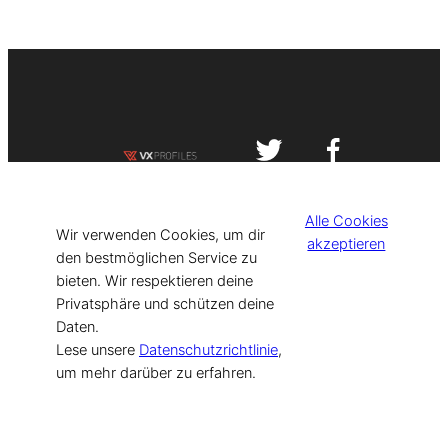
Impressum
Datenschutzerklärung
Alle Cookies
©
[current_year] VISIT-X. Made with
Wir verwenden Cookies, um dir
akzeptieren
den bestmöglichen Service zu
bieten. Wir respektieren deine
for Models & Influencers!
Privatsphäre und schützen deine
Daten.
Lese unsere
Datenschutzrichtlinie
,
um mehr darüber zu erfahren.