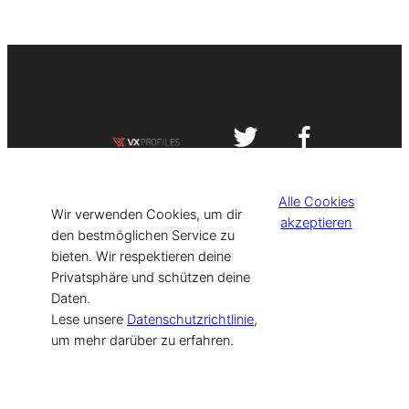
Impressum
Datenschutzerklärung
Alle Cookies
©
[current_year] VISIT-X. Made with
Wir verwenden Cookies, um dir
akzeptieren
den bestmöglichen Service zu
bieten. Wir respektieren deine
for Models & Influencers!
Privatsphäre und schützen deine
Daten.
Lese unsere
Datenschutzrichtlinie
,
um mehr darüber zu erfahren.