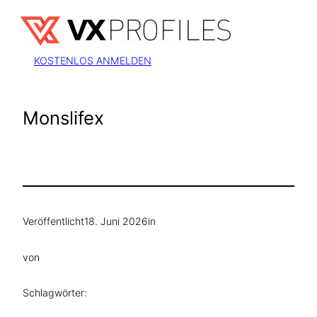
Zum
Inhalt
springen
KOSTENLOS ANMELDEN
Monslifex
Veröffentlicht
18. Juni 2026
in
von
Schlagwörter: