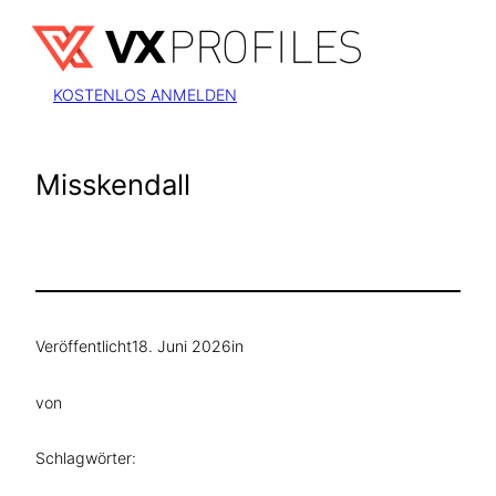
Zum
Inhalt
springen
KOSTENLOS ANMELDEN
Misskendall
Veröffentlicht
18. Juni 2026
in
von
Schlagwörter: