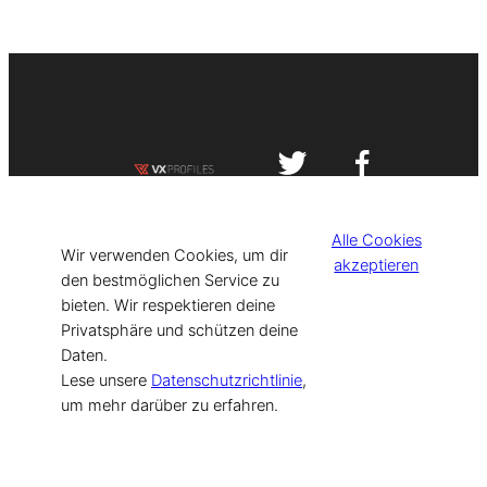
Impressum
Datenschutzerklärung
Alle Cookies
©
[current_year] VISIT-X. Made with
Wir verwenden Cookies, um dir
akzeptieren
den bestmöglichen Service zu
bieten. Wir respektieren deine
for Models & Influencers!
Privatsphäre und schützen deine
Daten.
Lese unsere
Datenschutzrichtlinie
,
um mehr darüber zu erfahren.