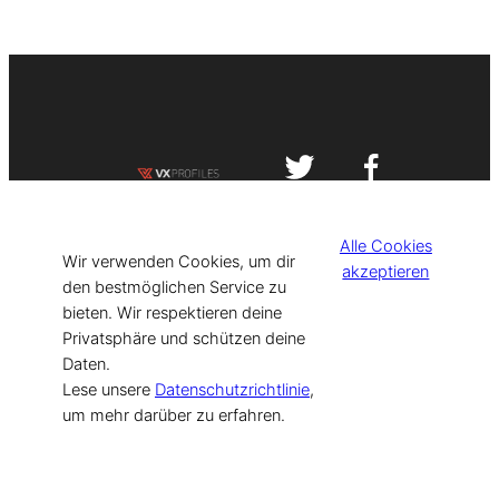
Impressum
Datenschutzerklärung
Alle Cookies
©
[current_year] VISIT-X. Made with
Wir verwenden Cookies, um dir
akzeptieren
den bestmöglichen Service zu
bieten. Wir respektieren deine
for Models & Influencers!
Privatsphäre und schützen deine
Daten.
Lese unsere
Datenschutzrichtlinie
,
um mehr darüber zu erfahren.