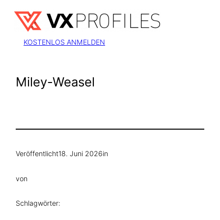
Zum
Inhalt
springen
KOSTENLOS ANMELDEN
Miley-Weasel
Veröffentlicht
18. Juni 2026
in
von
Schlagwörter: