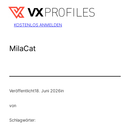
Zum
Inhalt
springen
KOSTENLOS ANMELDEN
MilaCat
Veröffentlicht
18. Juni 2026
in
von
Schlagwörter: