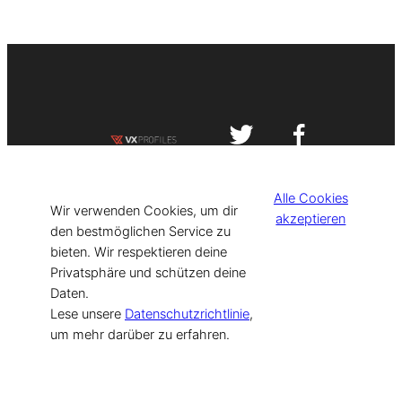
Impressum
Datenschutzerklärung
Alle Cookies
©
[current_year] VISIT-X. Made with
Wir verwenden Cookies, um dir
akzeptieren
den bestmöglichen Service zu
bieten. Wir respektieren deine
for Models & Influencers!
Privatsphäre und schützen deine
Daten.
Lese unsere
Datenschutzrichtlinie
,
um mehr darüber zu erfahren.