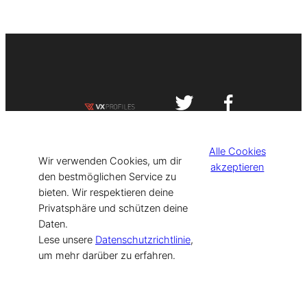
Impressum
Datenschutzerklärung
Alle Cookies
©
[current_year] VISIT-X. Made with
Wir verwenden Cookies, um dir
akzeptieren
den bestmöglichen Service zu
bieten. Wir respektieren deine
for Models & Influencers!
Privatsphäre und schützen deine
Daten.
Lese unsere
Datenschutzrichtlinie
,
um mehr darüber zu erfahren.