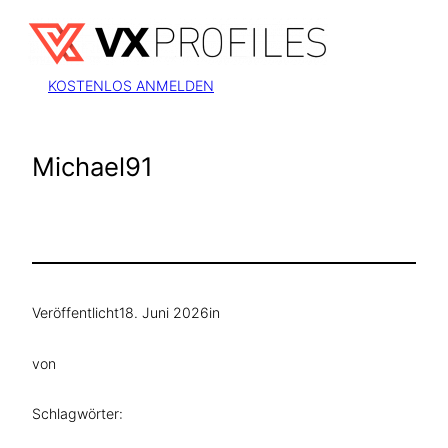
Zum
Inhalt
springen
KOSTENLOS ANMELDEN
Michael91
Veröffentlicht
18. Juni 2026
in
von
Schlagwörter: