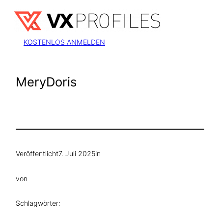
Zum
Inhalt
springen
KOSTENLOS ANMELDEN
MeryDoris
Veröffentlicht
7. Juli 2025
in
von
Schlagwörter: