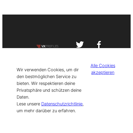
Impressum
Datenschutzerklärung
Alle Cookies
©
[current_year] VISIT-X. Made with
Wir verwenden Cookies, um dir
akzeptieren
den bestmöglichen Service zu
bieten. Wir respektieren deine
for Models & Influencers!
Privatsphäre und schützen deine
Daten.
Lese unsere
Datenschutzrichtlinie
,
um mehr darüber zu erfahren.