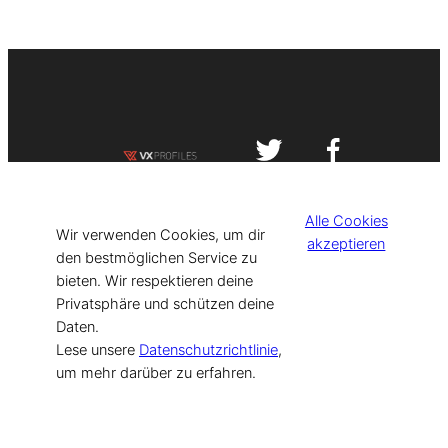
Impressum
Datenschutzerklärung
Alle Cookies
©
[current_year] VISIT-X. Made with
Wir verwenden Cookies, um dir
akzeptieren
den bestmöglichen Service zu
bieten. Wir respektieren deine
for Models & Influencers!
Privatsphäre und schützen deine
Daten.
Lese unsere
Datenschutzrichtlinie
,
um mehr darüber zu erfahren.