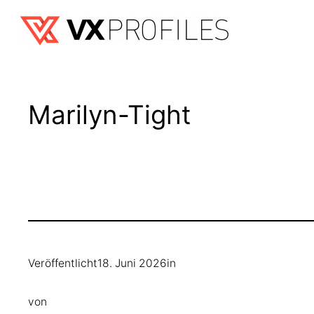
Zum
Inhalt
springen
Marilyn-Tight
Veröffentlicht
18. Juni 2026
in
von