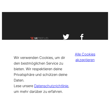
Impressum
Datenschutzerklärung
Alle Cookies
©
[current_year] VISIT-X. Made with
Wir verwenden Cookies, um dir
akzeptieren
den bestmöglichen Service zu
bieten. Wir respektieren deine
for Models & Influencers!
Privatsphäre und schützen deine
Daten.
Lese unsere
Datenschutzrichtlinie
,
um mehr darüber zu erfahren.