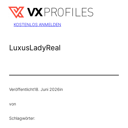
Zum
Inhalt
springen
KOSTENLOS ANMELDEN
LuxusLadyReal
Veröffentlicht
18. Juni 2026
in
von
Schlagwörter: