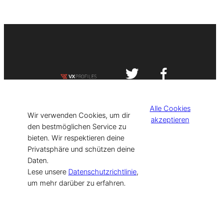
Impressum
Datenschutzerklärung
Alle Cookies
©
[current_year] VISIT-X. Made with
Wir verwenden Cookies, um dir
akzeptieren
den bestmöglichen Service zu
bieten. Wir respektieren deine
for Models & Influencers!
Privatsphäre und schützen deine
Daten.
Lese unsere
Datenschutzrichtlinie
,
um mehr darüber zu erfahren.