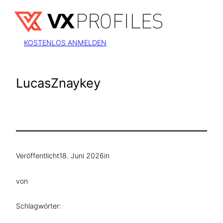
Zum
Inhalt
springen
KOSTENLOS ANMELDEN
LucasZnaykey
Veröffentlicht
18. Juni 2026
in
von
Schlagwörter: