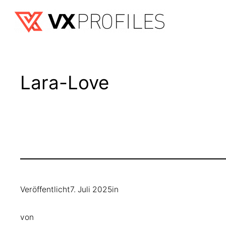
Zum
Inhalt
springen
Lara-Love
Veröffentlicht
7. Juli 2025
in
von