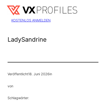
Zum
Inhalt
springen
KOSTENLOS ANMELDEN
LadySandrine
Veröffentlicht
18. Juni 2026
in
von
Schlagwörter: