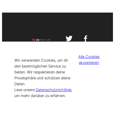
Impressum
Datenschutzerklärung
Alle Cookies
©
[current_year] VISIT-X. Made with
Wir verwenden Cookies, um dir
akzeptieren
den bestmöglichen Service zu
bieten. Wir respektieren deine
for Models & Influencers!
Privatsphäre und schützen deine
Daten.
Lese unsere
Datenschutzrichtlinie
,
um mehr darüber zu erfahren.