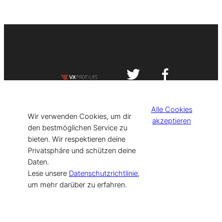
Impressum
Datenschutzerklärung
Alle Cookies
©
[current_year] VISIT-X. Made with
Wir verwenden Cookies, um dir
akzeptieren
den bestmöglichen Service zu
bieten. Wir respektieren deine
for Models & Influencers!
Privatsphäre und schützen deine
Daten.
Lese unsere
Datenschutzrichtlinie
,
um mehr darüber zu erfahren.