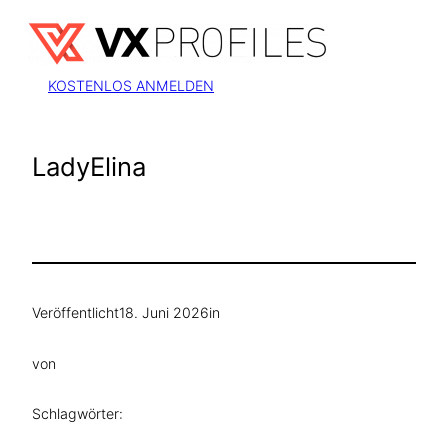
Zum
Inhalt
springen
KOSTENLOS ANMELDEN
LadyElina
Veröffentlicht
18. Juni 2026
in
von
Schlagwörter: