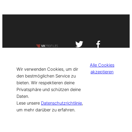
Impressum
Datenschutzerklärung
Alle Cookies
©
[current_year] VISIT-X. Made with
Wir verwenden Cookies, um dir
akzeptieren
den bestmöglichen Service zu
bieten. Wir respektieren deine
for Models & Influencers!
Privatsphäre und schützen deine
Daten.
Lese unsere
Datenschutzrichtlinie
,
um mehr darüber zu erfahren.