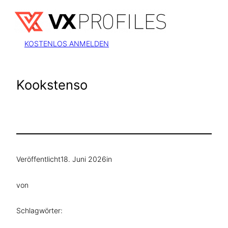
Zum
Inhalt
springen
KOSTENLOS ANMELDEN
Kookstenso
Veröffentlicht
18. Juni 2026
in
von
Schlagwörter: