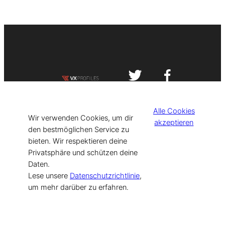
Impressum
Datenschutzerklärung
Alle Cookies
©
[current_year] VISIT-X. Made with
Wir verwenden Cookies, um dir
akzeptieren
den bestmöglichen Service zu
bieten. Wir respektieren deine
for Models & Influencers!
Privatsphäre und schützen deine
Daten.
Lese unsere
Datenschutzrichtlinie
,
um mehr darüber zu erfahren.