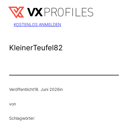
Zum
Inhalt
springen
KOSTENLOS ANMELDEN
KleinerTeufel82
Veröffentlicht
18. Juni 2026
in
von
Schlagwörter: