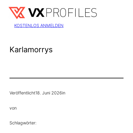
Zum
Inhalt
springen
KOSTENLOS ANMELDEN
Karlamorrys
Veröffentlicht
18. Juni 2026
in
von
Schlagwörter: