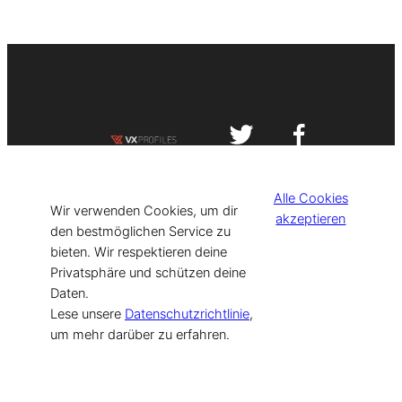
Impressum
Datenschutzerklärung
Alle Cookies
©
[current_year] VISIT-X. Made with
Wir verwenden Cookies, um dir
akzeptieren
den bestmöglichen Service zu
bieten. Wir respektieren deine
for Models & Influencers!
Privatsphäre und schützen deine
Daten.
Lese unsere
Datenschutzrichtlinie
,
um mehr darüber zu erfahren.