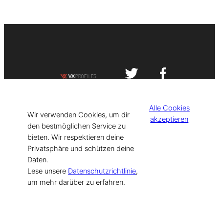
Impressum
Datenschutzerklärung
Alle Cookies
©
[current_year] VISIT-X. Made with
Wir verwenden Cookies, um dir
akzeptieren
den bestmöglichen Service zu
bieten. Wir respektieren deine
for Models & Influencers!
Privatsphäre und schützen deine
Daten.
Lese unsere
Datenschutzrichtlinie
,
um mehr darüber zu erfahren.