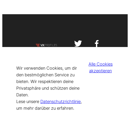
Impressum
Datenschutzerklärung
Alle Cookies
©
[current_year] VISIT-X. Made with
Wir verwenden Cookies, um dir
akzeptieren
den bestmöglichen Service zu
bieten. Wir respektieren deine
for Models & Influencers!
Privatsphäre und schützen deine
Daten.
Lese unsere
Datenschutzrichtlinie
,
um mehr darüber zu erfahren.