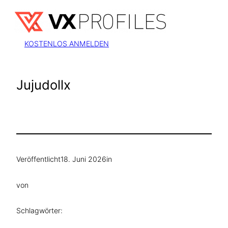
Zum
Inhalt
springen
KOSTENLOS ANMELDEN
Jujudollx
Veröffentlicht
18. Juni 2026
in
von
Schlagwörter: