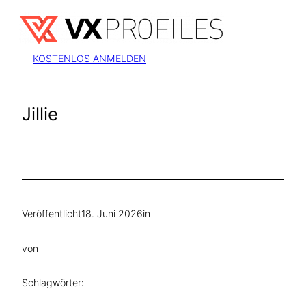
Zum
Inhalt
springen
KOSTENLOS ANMELDEN
Jillie
Veröffentlicht
18. Juni 2026
in
von
Schlagwörter: