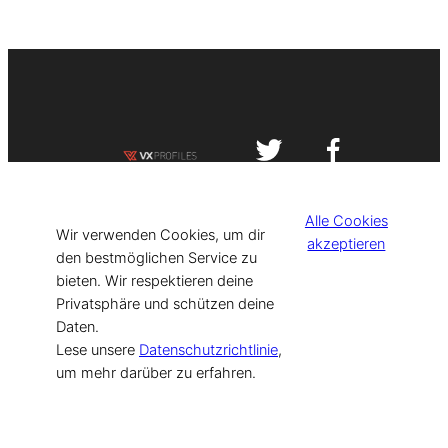
Impressum
Datenschutzerklärung
Alle Cookies
©
[current_year] VISIT-X. Made with
Wir verwenden Cookies, um dir
akzeptieren
den bestmöglichen Service zu
bieten. Wir respektieren deine
for Models & Influencers!
Privatsphäre und schützen deine
Daten.
Lese unsere
Datenschutzrichtlinie
,
um mehr darüber zu erfahren.