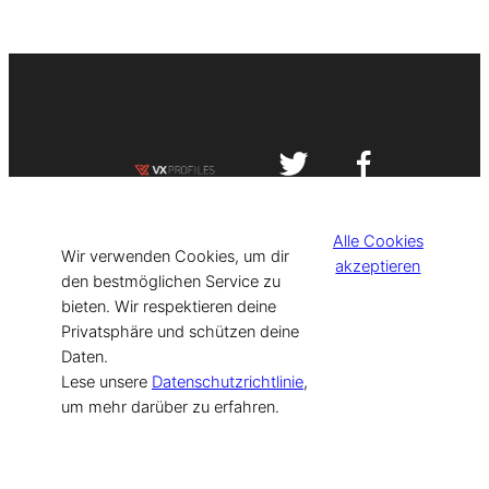
Impressum
Datenschutzerklärung
Alle Cookies
©
[current_year] VISIT-X. Made with
Wir verwenden Cookies, um dir
akzeptieren
den bestmöglichen Service zu
bieten. Wir respektieren deine
for Models & Influencers!
Privatsphäre und schützen deine
Daten.
Lese unsere
Datenschutzrichtlinie
,
um mehr darüber zu erfahren.