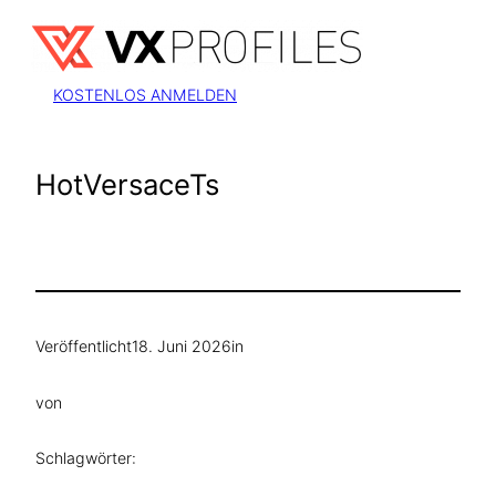
Zum
Inhalt
springen
KOSTENLOS ANMELDEN
HotVersaceTs
Veröffentlicht
18. Juni 2026
in
von
Schlagwörter: