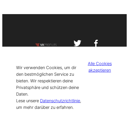
Impressum
Datenschutzerklärung
Alle Cookies
©
[current_year] VISIT-X. Made with
Wir verwenden Cookies, um dir
akzeptieren
den bestmöglichen Service zu
bieten. Wir respektieren deine
for Models & Influencers!
Privatsphäre und schützen deine
Daten.
Lese unsere
Datenschutzrichtlinie
,
um mehr darüber zu erfahren.