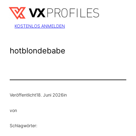
Zum
Inhalt
springen
KOSTENLOS ANMELDEN
hotblondebabe
Veröffentlicht
18. Juni 2026
in
von
Schlagwörter: