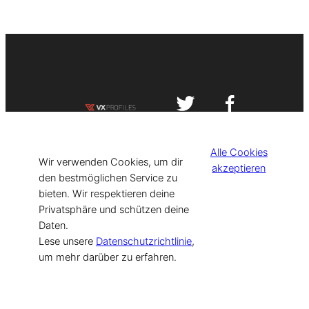
Impressum
Datenschutzerklärung
Alle Cookies
©
[current_year] VISIT-X. Made with
Wir verwenden Cookies, um dir
akzeptieren
den bestmöglichen Service zu
bieten. Wir respektieren deine
for Models & Influencers!
Privatsphäre und schützen deine
Daten.
Lese unsere
Datenschutzrichtlinie
,
um mehr darüber zu erfahren.