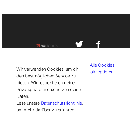
Impressum
Datenschutzerklärung
Alle Cookies
©
[current_year] VISIT-X. Made with
Wir verwenden Cookies, um dir
akzeptieren
den bestmöglichen Service zu
bieten. Wir respektieren deine
for Models & Influencers!
Privatsphäre und schützen deine
Daten.
Lese unsere
Datenschutzrichtlinie
,
um mehr darüber zu erfahren.