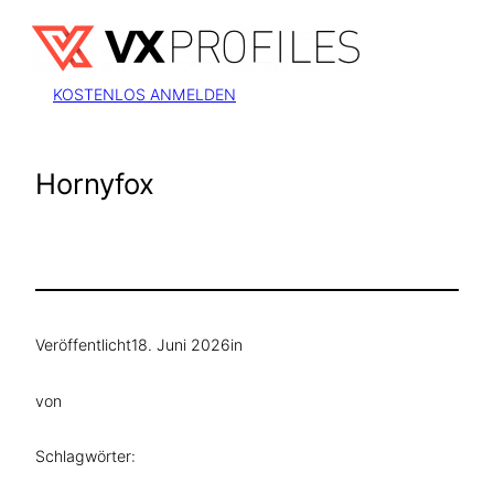
Zum
Inhalt
springen
KOSTENLOS ANMELDEN
Hornyfox
Veröffentlicht
18. Juni 2026
in
von
Schlagwörter: