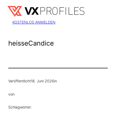
Zum
Inhalt
springen
KOSTENLOS ANMELDEN
heisseCandice
Veröffentlicht
18. Juni 2026
in
von
Schlagwörter: