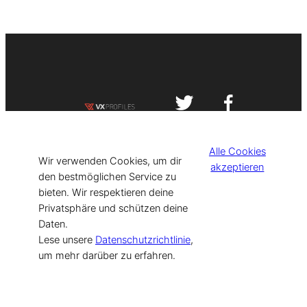
Impressum
Datenschutzerklärung
Alle Cookies
©
[current_year] VISIT-X. Made with
Wir verwenden Cookies, um dir
akzeptieren
den bestmöglichen Service zu
bieten. Wir respektieren deine
for Models & Influencers!
Privatsphäre und schützen deine
Daten.
Lese unsere
Datenschutzrichtlinie
,
um mehr darüber zu erfahren.