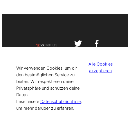
Impressum
Datenschutzerklärung
Alle Cookies
©
[current_year] VISIT-X. Made with
Wir verwenden Cookies, um dir
akzeptieren
den bestmöglichen Service zu
bieten. Wir respektieren deine
for Models & Influencers!
Privatsphäre und schützen deine
Daten.
Lese unsere
Datenschutzrichtlinie
,
um mehr darüber zu erfahren.