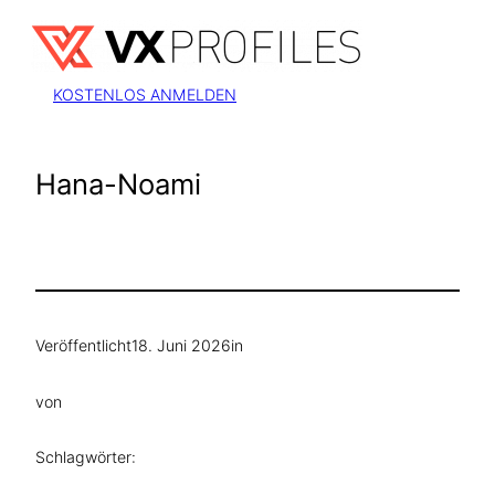
Zum
Inhalt
springen
KOSTENLOS ANMELDEN
Hana-Noami
Veröffentlicht
18. Juni 2026
in
von
Schlagwörter: