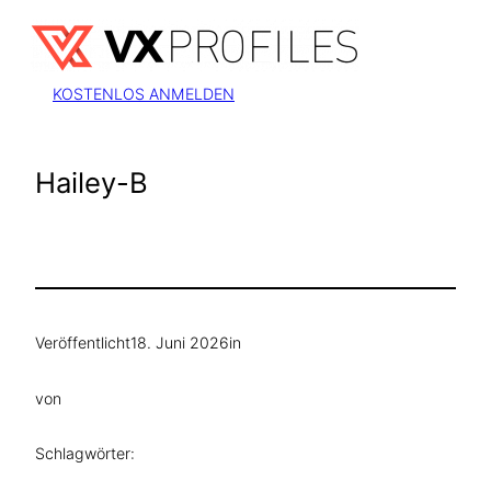
Zum
Inhalt
springen
KOSTENLOS ANMELDEN
Hailey-B
Veröffentlicht
18. Juni 2026
in
von
Schlagwörter: