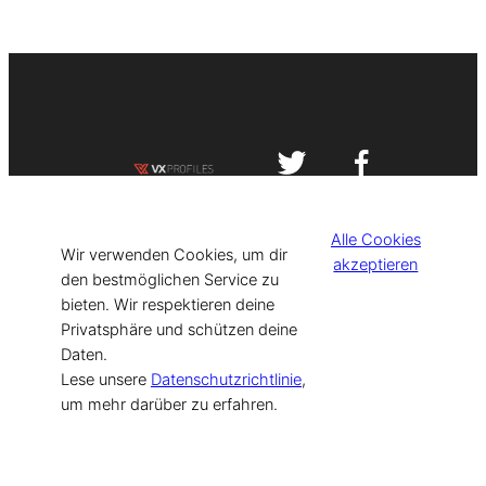
Impressum
Datenschutzerklärung
Alle Cookies
©
[current_year] VISIT-X. Made with
Wir verwenden Cookies, um dir
akzeptieren
den bestmöglichen Service zu
bieten. Wir respektieren deine
for Models & Influencers!
Privatsphäre und schützen deine
Daten.
Lese unsere
Datenschutzrichtlinie
,
um mehr darüber zu erfahren.