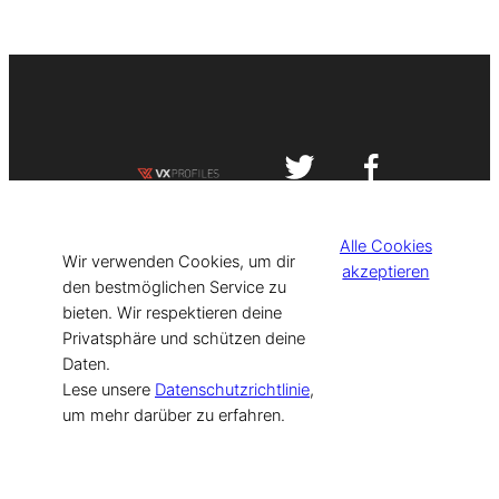
Impressum
Datenschutzerklärung
Alle Cookies
©
[current_year] VISIT-X. Made with
Wir verwenden Cookies, um dir
akzeptieren
den bestmöglichen Service zu
bieten. Wir respektieren deine
for Models & Influencers!
Privatsphäre und schützen deine
Daten.
Lese unsere
Datenschutzrichtlinie
,
um mehr darüber zu erfahren.