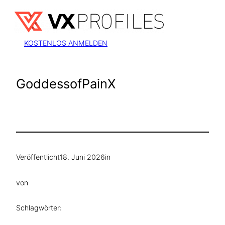
Zum
Inhalt
springen
KOSTENLOS ANMELDEN
GoddessofPainX
Veröffentlicht
18. Juni 2026
in
von
Schlagwörter: